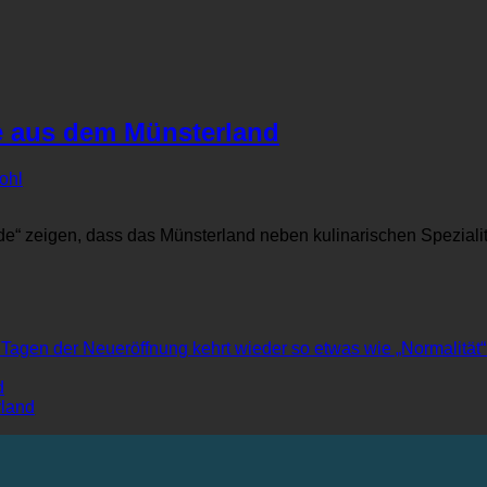
e aus dem Münsterland
ohl
e“ zeigen, dass das Münsterland neben kulinarischen Spezialit
agen der Neueröffnung kehrt wieder so etwas wie „Normalität“ 
Keine
d
Kommentare
Keine
rland
zu
Kommentare
Fienprööwert
zu
–
Smöken
Unsere
–