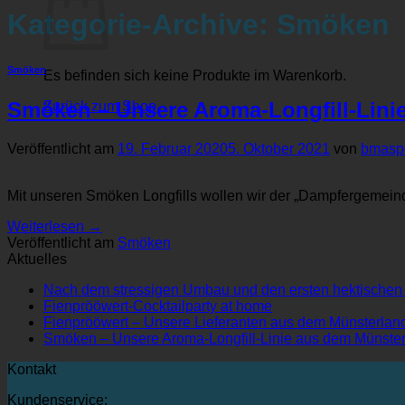
Kategorie-Archive:
Smöken
Smöken
Es befinden sich keine Produkte im Warenkorb.
Smöken – Unsere Aroma-Longfill-Lini
Zurück zum Shop
Veröffentlicht am
19. Februar 2020
5. Oktober 2021
von
bmasp
Mit unseren Smöken Longfills wollen wir der „Dampfergemeind
Weiterlesen
→
Veröffentlicht am
Smöken
Aktuelles
Nach dem stressigen Umbau und den ersten hektischen T
Keine
Fienprööwert-Cocktailparty at home
Kommentare
Fienprööwert – Unsere Lieferanten aus dem Münsterlan
zu
Smöken – Unsere Aroma-Longfill-Linie aus dem Münste
Fienprööwert-
Kontakt
Cocktailparty
at
Kundenservice:
home