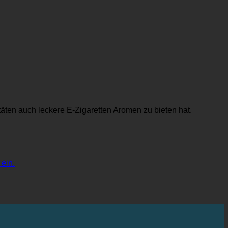
äten auch leckere E-Zigaretten Aromen zu bieten hat.
Keine
ein.
Kommentare
zu
Nach
dem
stressigen
Umbau
und