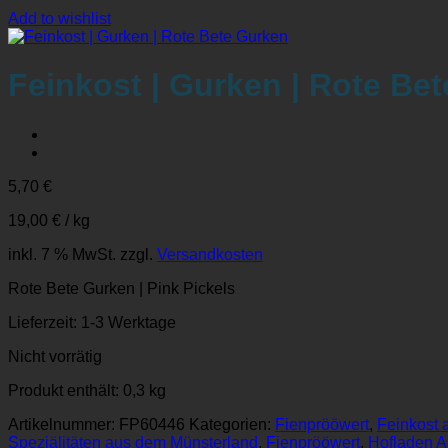
Add to wishlist
Feinkost | Gurken | Rote Be
5,70
€
19,00
€
/
kg
inkl. 7 % MwSt.
zzgl.
Versandkosten
Rote Bete Gurken | Pink Pickels
Lieferzeit:
1-3 Werktage
Nicht vorrätig
Produkt enthält: 0,3
kg
Artikelnummer:
FP60446
Kategorien:
Fienprööwert
,
Feinkost 
Speziälitäten aus dem Münsterland
,
Fienprööwert
,
Hofladen 