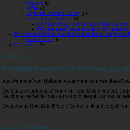
Mazadro
(0)
Kaffee
(0)
Single Malt Scotch Whisky
(0)
Liköre aus der Region
(51)
Heimat Heroes – die Genuss-Helden aus dem
Feinbrennerei Sasse aus dem Münsterland – 
Feinkost-Geschenke aus dem Münsterland – regionale P
Präsentkörbe
(6)
Grußkarten
(0)
Beschreibung
Produktinformationen Feinkost aus de
Aus Warendorf vom Hofladen Austermann kommen diese Rote B
Die Gurken wurden zusammen mit Roter Bete eingelegt, sind d
Geschmackserlebnis, dass es so noch nie gab, auf traditionell
Die gesunde Rote Bete färbt die Gurken pink und sorgt für ei
Zusätzliche Informationen