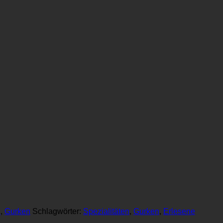
n
,
Gurken
Schlagwörter:
Spezialitäten
,
Gurken
,
Erlesene