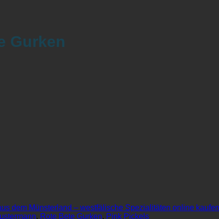
te Gurken
aus dem Münsterland – westfälische Spezialitäten online kaufe
Austermann
,
Rote Bete Gurken
,
Pink Pickels