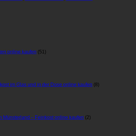
ten online kaufen
(51)
kost im Glas und in der Dose online kaufen
(8)
 Münsterland – Feinkost online kaufen
(2)