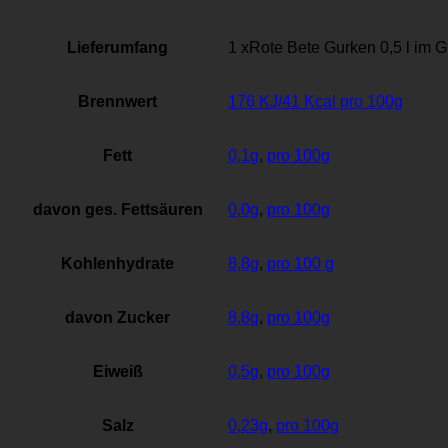
Lieferumfang
1 xRote Bete Gurken 0,5 l im G
Brennwert
176 KJ/41 Kcal pro 100g
Fett
0,1g
,
pro 100g
davon ges. Fettsäuren
0,0g
,
pro 100g
Kohlenhydrate
8,8g
,
pro 100 g
davon Zucker
8,8g
,
pro 100g
Eiweiß
0,5g
,
pro 100g
Salz
0,23g
,
pro 100g