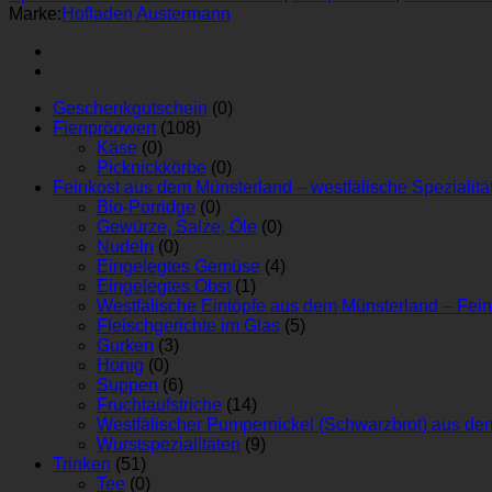
Marke:
Hofladen Austermann
Geschenkgutschein
(0)
Fienprööwert
(108)
Käse
(0)
Picknickkörbe
(0)
Feinkost aus dem Münsterland – westfälische Spezialitä
Bio-Porridge
(0)
Gewürze, Salze, Öle
(0)
Nudeln
(0)
Eingelegtes Gemüse
(4)
Eingelegtes Obst
(1)
Westfälische Eintöpfe aus dem Münsterland – Fein
Fleischgerichte im Glas
(5)
Gurken
(3)
Honig
(0)
Suppen
(6)
Fruchtaufstriche
(14)
Westfälischer Pumpernickel (Schwarzbrot) aus dem
Wurstspezialitäten
(9)
Trinken
(51)
Tee
(0)