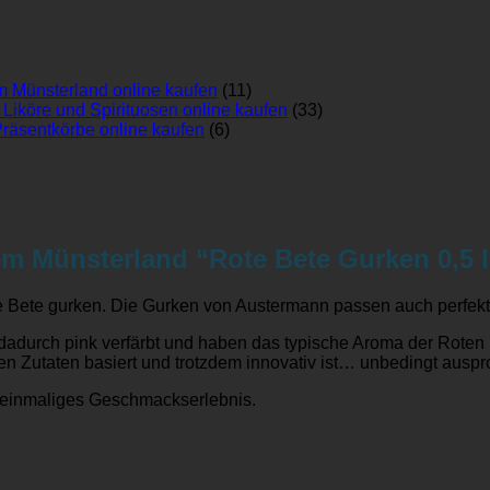
 Münsterland online kaufen
(11)
Liköre und Spirituosen online kaufen
(33)
räsentkörbe online kaufen
(6)
m Münsterland “Rote Bete Gurken 0,5 l
ete gurken. Die Gurken von Austermann passen auch perfekt 
adurch pink verfärbt und haben das typische Aroma der Roten 
en Zutaten basiert und trotzdem innovativ ist… unbedingt auspr
n einmaliges Geschmackserlebnis.