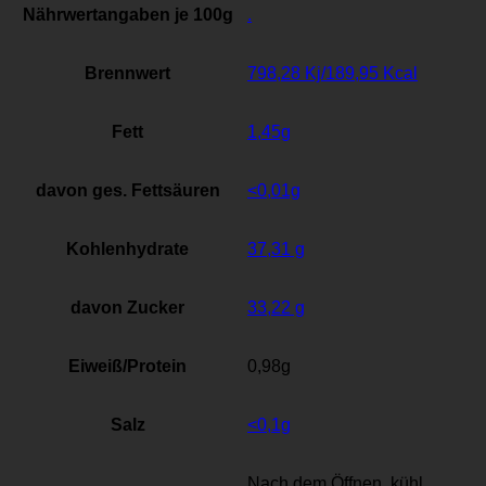
Nährwertangaben je 100g
.
Brennwert
798,28 Kj/189,95 Kcal
Fett
1,45g
davon ges. Fettsäuren
<0,01g
Kohlenhydrate
37,31 g
davon Zucker
33,22 g
Eiweiß/Protein
0,98g
Salz
<0,1g
Nach dem Öffnen, kühl