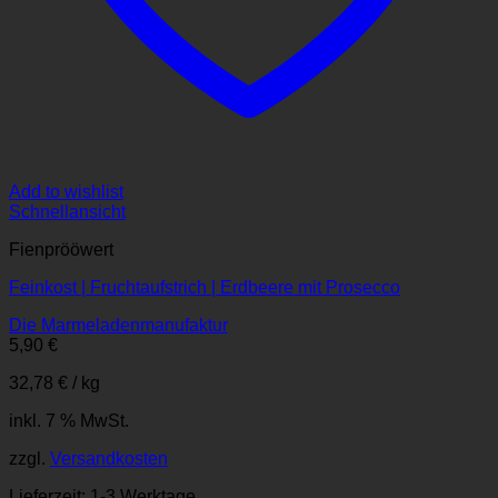
Add to wishlist
Schnellansicht
Fienprööwert
Feinkost | Fruchtaufstrich | Erdbeere mit Prosecco
Die Marmeladenmanufaktur
5,90
€
32,78
€
/
kg
inkl. 7 % MwSt.
zzgl.
Versandkosten
Lieferzeit:
1-3 Werktage