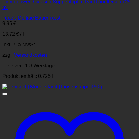
Fienprööwert Gulasch-Suppentopf mit viel Rindfleisch 725
ml
Tepe's Deftige Bauernkost
9,95
€
13,72
€
/
l
inkl. 7 % MwSt.
zzgl.
Versandkosten
Lieferzeit:
1-3 Werktage
Produkt enthält: 0,725
l