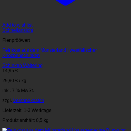
Add to wishlist
Schnellansicht
Fienprööwert
Feinkost aus dem Münsterland | westfälischer
Knochenschinken
Schinken Waltering
14,95
€
29,90
€
/
kg
inkl. 7 % MwSt.
zzgl.
Versandkosten
Lieferzeit:
1-3 Werktage
Produkt enthält: 0,5
kg