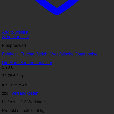
Add to wishlist
Schnellansicht
Fienprööwert
Feinkost | Fruchtaufstrich | Westfälische Götterspeise
Die Marmeladenmanufaktur
5,90
€
32,78
€
/
kg
inkl. 7 % MwSt.
zzgl.
Versandkosten
Lieferzeit:
1-3 Werktage
Produkt enthält: 0,18
kg