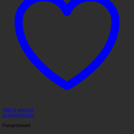
Add to wishlist
Schnellansicht
Fienprööwert