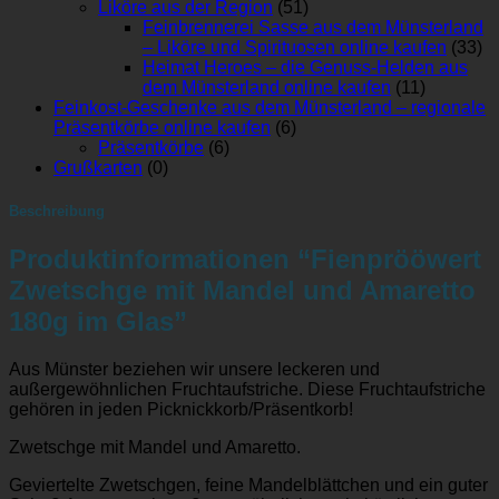
Liköre aus der Region
(51)
Feinbrennerei Sasse aus dem Münsterland
– Liköre und Spirituosen online kaufen
(33)
Heimat Heroes – die Genuss-Helden aus
dem Münsterland online kaufen
(11)
Feinkost-Geschenke aus dem Münsterland – regionale
Präsentkörbe online kaufen
(6)
Präsentkörbe
(6)
Grußkarten
(0)
Beschreibung
Produktinformationen “Fienprööwert
Zwetschge mit Mandel und Amaretto
180g im Glas”
Aus Münster beziehen wir unsere leckeren und
außergewöhnlichen Fruchtaufstriche. Diese Fruchtaufstriche
gehören in jeden Picknickkorb/Präsentkorb!
Zwetschge mit Mandel und Amaretto.
Geviertelte Zwetschgen, feine Mandelblättchen und ein guter