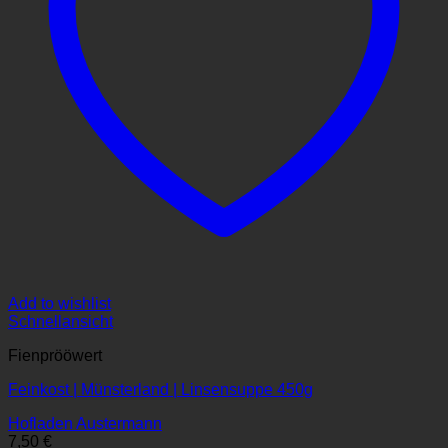
Add to wishlist
Schnellansicht
Fienprööwert
Feinkost | Münsterland | Linsensuppe 450g
Hofladen Austermann
7,50
€