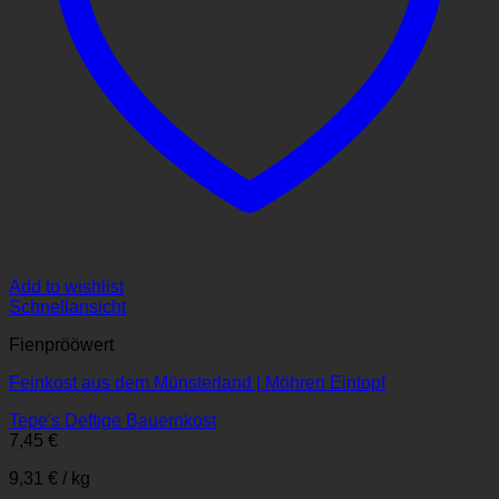
Add to wishlist
Schnellansicht
Fienprööwert
Feinkost aus dem Münsterland | Möhren Eintopf
Tepe's Deftige Bauernkost
7,45
€
9,31
€
/
kg