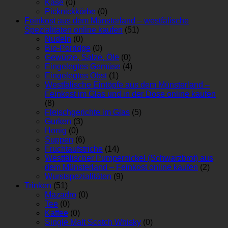
Käse
(0)
Picknickkörbe
(0)
Feinkost aus dem Münsterland – westfälische
Spezialitäten online kaufen
(51)
Nudeln
(0)
Bio-Porridge
(0)
Gewürze, Salze, Öle
(0)
Eingelegtes Gemüse
(4)
Eingelegtes Obst
(1)
Westfälische Eintöpfe aus dem Münsterland –
Feinkost im Glas und in der Dose online kaufen
(8)
Fleischgerichte im Glas
(5)
Gurken
(3)
Honig
(0)
Suppen
(6)
Fruchtaufstriche
(14)
Westfälischer Pumpernickel (Schwarzbrot) aus
dem Münsterland – Feinkost online kaufen
(2)
Wurstspezialitäten
(9)
Trinken
(51)
Mazadro
(0)
Tee
(0)
Kaffee
(0)
Single Malt Scotch Whisky
(0)