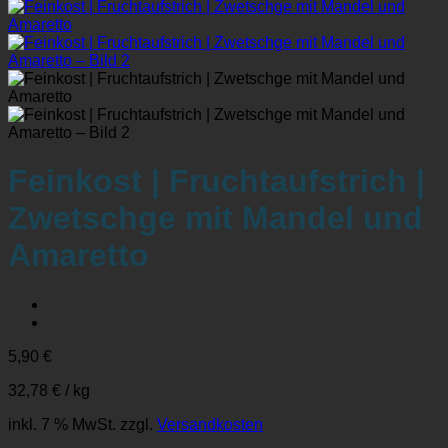
Feinkost | Fruchtaufstrich |
Zwetschge mit Mandel und
Amaretto
5,90
€
32,78
€
/
kg
inkl. 7 % MwSt.
zzgl.
Versandkosten