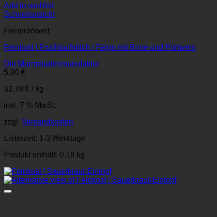
Add to wishlist
Schnellansicht
Fienprööwert
Feinkost | Fruchtaufstrich | Feige mit Birne und Portwein
Die Marmeladenmanufaktur
5,90
€
32,78
€
/
kg
inkl. 7 % MwSt.
zzgl.
Versandkosten
Lieferzeit:
1-3 Werktage
Produkt enthält: 0,18
kg