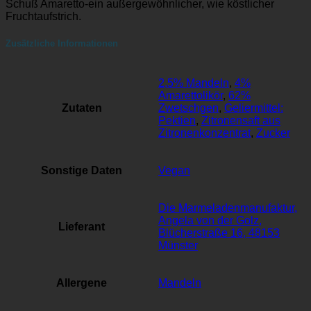
Schuß Amaretto-ein außergewöhnlicher, wie köstlicher
Fruchtaufstrich.
Zusätzliche Informationen
2,5% Mandeln
,
4%
Amarettolikör
,
62%
Zutaten
Zwetschgen
,
Geliermittel:
Pektien
,
Zitronensaft aus
Zitronenkonzentrat
,
Zucker
Sonstige Daten
Vegan
Die Marmeladenmanufaktur,
Angela von der Golz,
Lieferant
Blücherstraße 16, 48153
Münster
Allergene
Mandeln