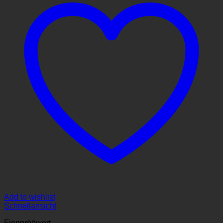
Add to wishlist
Schnellansicht
Fienprööwert