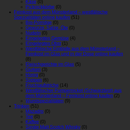
Käse
(0)
Picknickkörbe
(0)
Feinkost aus dem Münsterland – westfälische
Spezialitäten online kaufen
(51)
Bio-Porridge
(0)
Gewürze, Salze, Öle
(0)
Nudeln
(0)
Eingelegtes Gemüse
(4)
Eingelegtes Obst
(1)
Westfälische Eintöpfe aus dem Münsterland –
Feinkost im Glas und in der Dose online kaufen
(8)
Fleischgerichte im Glas
(5)
Gurken
(3)
Honig
(0)
Suppen
(6)
Fruchtaufstriche
(14)
Westfälischer Pumpernickel (Schwarzbrot) aus
dem Münsterland – Feinkost online kaufen
(2)
Wurstspezialitäten
(9)
Trinken
(51)
Mazadro
(0)
Tee
(0)
Kaffee
(0)
Single Malt Scotch Whisky
(0)