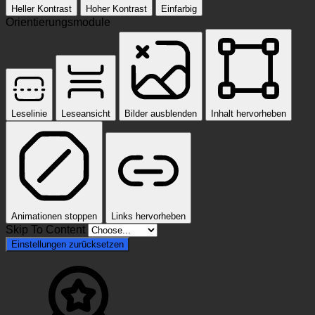
Heller Kontrast
Hoher Kontrast
Einfarbig
Orientierungsmodule
Leselinie
Leseansicht
Bilder ausblenden
Inhalt hervorheben
Animationen stoppen
Links hervorheben
Skip To Content
Einstellungen zurücksetzen