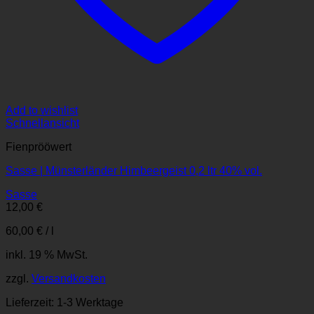
Add to wishlist
Schnellansicht
Fienprööwert
Sasse | Münsterländer Himbeergeist 0,2 ltr 40% vol.
Sasse
12,00
€
60,00
€
/
l
inkl. 19 % MwSt.
zzgl.
Versandkosten
Lieferzeit:
1-3 Werktage