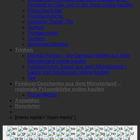
Feinkost im Glas und in der Dose online kaufen
Fleischgerichte
Fruchtaufstriche
Gewürze, Salze, Öle
Gurken
Pumpernickel
Suppen
Wurstspezialitäten
Trinken
Heimat Heroes – die Genuss-Helden aus dem
Münsterland online kaufen
Feinbrennerei Sasse aus dem Münsterland –
Liköre und Spirituosen online kaufen
Tee
Feinkost-Geschenke aus dem Münsterland –
regionale Präsentkörbe online kaufen
Präsentkörbe
Anmelden
Newsletter
[menu name="main-menu"]