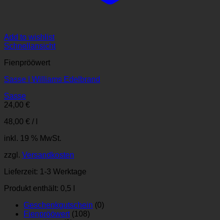
Add to wishlist
Schnellansicht
Fienprööwert
Sasse | Williams Edelbrand
Sasse
24,00
€
48,00
€
/
l
inkl. 19 % MwSt.
zzgl.
Versandkosten
Lieferzeit:
1-3 Werktage
Produkt enthält: 0,5
l
Geschenkgutschein
(0)
Fienprööwert
(108)