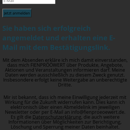
Jetzt anmelden
Sie haben sich erfolgreich
angemeldet und erhalten eine E-
Mail mit dem Bestätigungslink.
Mit dem Absenden erkläre ich mich damit einverstanden,
dass mich FIENPRÖÖWERT über Produkte, Angebote,
Aktionen und Veranstaltungen informieren darf. Meine
Daten werden ausschließlich zu diesem Zweck genutzt.
Insbesondere erfolgt keine Weitergabe an unberechtigte
Dritte.
Mir ist bekannt, dass ich meine Einwilligung jederzeit mit
Wirkung für die Zukunft widerrufen kann. Dies kann ich
elektronisch über einen Abmeldelink im jeweiligen
Newsletter oder per E-Mail an info@fienproeoewert.de.
Es gilt die
Datenschutzerklärung
, die auch weitere
Informationen über Möglichkeiten zur Berichtigung,
Löschung und Sperrung meiner Daten beinhaltet.