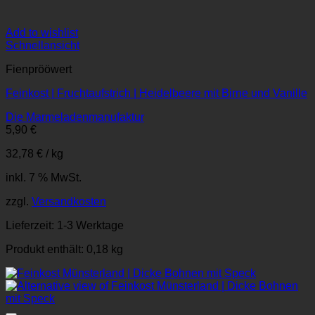
Add to wishlist
Schnellansicht
Fienprööwert
Feinkost | Fruchtaufstrich | Heidelbeere mit Birne und Vanille
Die Marmeladenmanufaktur
5,90
€
32,78
€
/
kg
inkl. 7 % MwSt.
zzgl.
Versandkosten
Lieferzeit:
1-3 Werktage
Produkt enthält: 0,18
kg