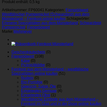
500g
Produkt enthält: 0,5
kg
Menge
Artikelnummer:
FP60041
Kategorien:
Fienprööwert
,
Westfälischer Pumpernickel (Schwarzbrot) aus dem
Münsterland – Feinkost online kaufen
Schlagwörter:
Erlesene Speziälitäten aus dem Münsterland
,
Schwarzbrot
Pumpernickel
,
Fienprööwert
Marke:
Wehmeyer
Geschenkgutschein
(0)
Fienprööwert
(108)
Käse
(0)
Picknickkörbe
(0)
Feinkost aus dem Münsterland – westfälische
Spezialitäten online kaufen
(51)
Nudeln
(0)
Bio-Porridge
(0)
Gewürze, Salze, Öle
(0)
Eingelegtes Gemüse
(4)
Eingelegtes Obst
(1)
Westfälische Eintöpfe aus dem Münsterland –
Feinkost im Glas und in der Dose online kaufen