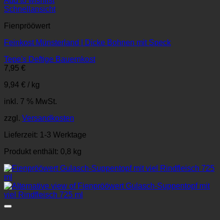
Add to wishlist
Schnellansicht
Fienprööwert
Feinkost Münsterland | Dicke Bohnen mit Speck
Tepe's Deftige Bauernkost
7,95
€
9,94
€
/
kg
inkl. 7 % MwSt.
zzgl.
Versandkosten
Lieferzeit:
1-3 Werktage
Produkt enthält: 0,8
kg