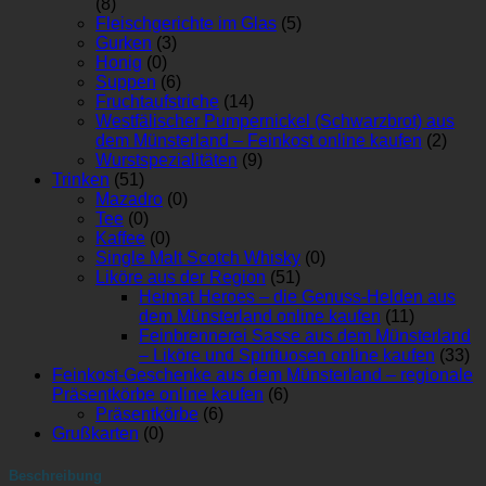
(8)
Fleischgerichte im Glas
(5)
Gurken
(3)
Honig
(0)
Suppen
(6)
Fruchtaufstriche
(14)
Westfälischer Pumpernickel (Schwarzbrot) aus
dem Münsterland – Feinkost online kaufen
(2)
Wurstspezialitäten
(9)
Trinken
(51)
Mazadro
(0)
Tee
(0)
Kaffee
(0)
Single Malt Scotch Whisky
(0)
Liköre aus der Region
(51)
Heimat Heroes – die Genuss-Helden aus
dem Münsterland online kaufen
(11)
Feinbrennerei Sasse aus dem Münsterland
– Liköre und Spirituosen online kaufen
(33)
Feinkost-Geschenke aus dem Münsterland – regionale
Präsentkörbe online kaufen
(6)
Präsentkörbe
(6)
Grußkarten
(0)
Beschreibung