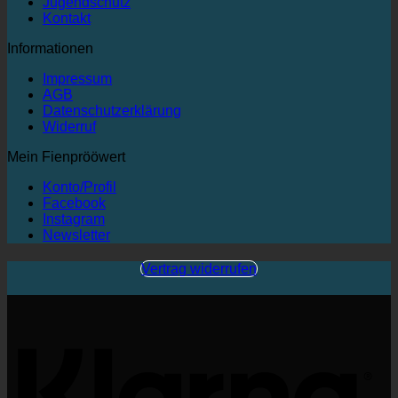
Jugendschutz
Kontakt
Informationen
Impressum
AGB
Datenschutzerklärung
Widerruf
Mein Fienprööwert
Konto/Profil
Facebook
Instagram
Newsletter
Vertrag widerrufen
K