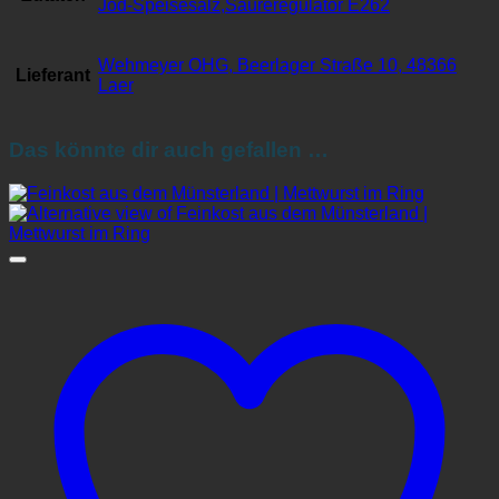
Jod-Speisesalz,Säureregulator E262
Wehmeyer OHG, Beerlager Straße 10, 48366
Lieferant
Laer
Das könnte dir auch gefallen …