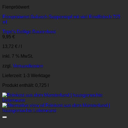
Fienprööwert
Fienprööwert Gulasch-Suppentopf mit viel Rindfleisch 725
ml
Tepe's Deftige Bauernkost
9,95
€
13,72
€
/
l
inkl. 7 % MwSt.
zzgl.
Versandkosten
Lieferzeit:
1-3 Werktage
Produkt enthält: 0,725
l