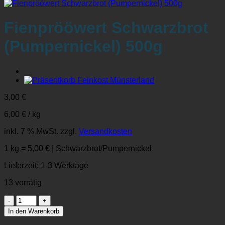
Fienprööwert Schwarzbrot
(Pumpernickel) 500g
3,00
€
6,00
€
/
kg
inkl. 7 % MwSt.
zzgl.
Versandkosten
1 kg = 5,00 € | Schwarzbrot/Pumpernickel
Lieferzeit:
1-3 Werktage
13 vorrätig
Fienprööwert
Schwarzbrot
In den Warenkorb
(Pumpernickel)