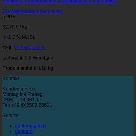
Feinkost | Fruchtaufstrich | Westfälische Götterspeise
Die Marmeladenmanufaktur
5,90
€
32,78
€
/
kg
inkl. 7 % MwSt.
zzgl.
Versandkosten
Lieferzeit:
1-3 Werktage
Produkt enthält: 0,18
kg
Kontakt
Kundenservice:
Montag bis Freitag
09:00 – 18:00 Uhr
Tel: +49 (0)2502 25621
Service
Zahlungsarten
Versand