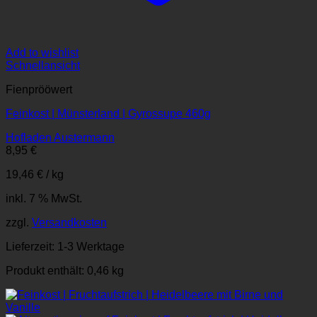
Add to wishlist
Schnellansicht
Fienprööwert
Feinkost | Münsterland | Gyrossupe 460g
Hofladen Austermann
8,95
€
19,46
€
/
kg
inkl. 7 % MwSt.
zzgl.
Versandkosten
Lieferzeit:
1-3 Werktage
Produkt enthält: 0,46
kg