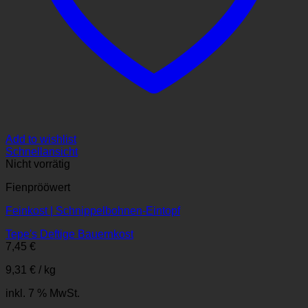
Add to wishlist
Schnellansicht
Nicht vorrätig
Fienprööwert
Feinkost | Schnippelbohnen-Eintopf
Tepe's Deftige Bauernkost
7,45
€
9,31
€
/
kg
inkl. 7 % MwSt.