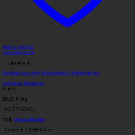
Add to wishlist
Schnellansicht
Fienprööwert
Feinkost aus dem Münsterland | Mettendchen
Schinken Waltering
8,50
€
28,33
€
/
kg
inkl. 7 % MwSt.
zzgl.
Versandkosten
Lieferzeit:
1-3 Werktage