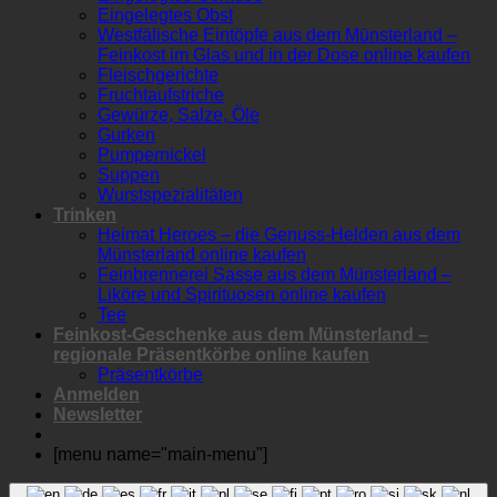
Eingelegtes Obst
Westfälische Eintöpfe aus dem Münsterland –
Feinkost im Glas und in der Dose online kaufen
Fleischgerichte
Fruchtaufstriche
Gewürze, Salze, Öle
Gurken
Pumpernickel
Suppen
Wurstspezialitäten
Trinken
Heimat Heroes – die Genuss-Helden aus dem
Münsterland online kaufen
Feinbrennerei Sasse aus dem Münsterland –
Liköre und Spirituosen online kaufen
Tee
Feinkost-Geschenke aus dem Münsterland –
regionale Präsentkörbe online kaufen
Präsentkörbe
Anmelden
Newsletter
[menu name="main-menu"]