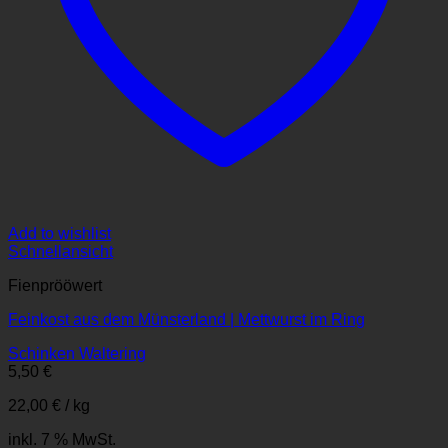
Add to wishlist
Schnellansicht
Fienprööwert
Feinkost aus dem Münsterland | Mettwurst im Ring
Schinken Waltering
5,50
€
22,00
€
/
kg
inkl. 7 % MwSt.