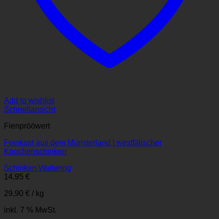
Add to wishlist
Schnellansicht
Fienprööwert
Feinkost aus dem Münsterland | westfälischer
Knochenschinken
Schinken Waltering
14,95
€
29,90
€
/
kg
inkl. 7 % MwSt.