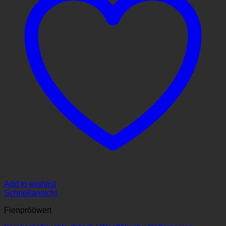
Add to wishlist
Schnellansicht
Fienprööwert