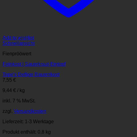
Add to wishlist
Schnellansicht
Fienprööwert
Feinkost | Sauerkraut-Eintopf
Tepe's Deftige Bauernkost
7,55
€
9,44
€
/
kg
inkl. 7 % MwSt.
zzgl.
Versandkosten
Lieferzeit:
1-3 Werktage
Produkt enthält: 0,8
kg