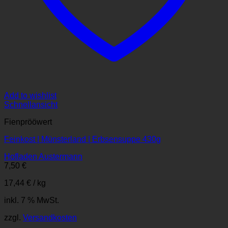
Add to wishlist
Schnellansicht
Fienprööwert
Feinkost | Münsterland | Erbsensuppe 430g
Hofladen Austermann
7,50
€
17,44
€
/
kg
inkl. 7 % MwSt.
zzgl.
Versandkosten