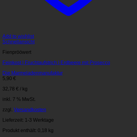
Add to wishlist
Schnellansicht
Fienprööwert
Feinkost | Fruchtaufstrich | Erdbeere mit Prosecco
Die Marmeladenmanufaktur
5,90
€
32,78
€
/
kg
inkl. 7 % MwSt.
zzgl.
Versandkosten
Lieferzeit:
1-3 Werktage
Produkt enthält: 0,18
kg