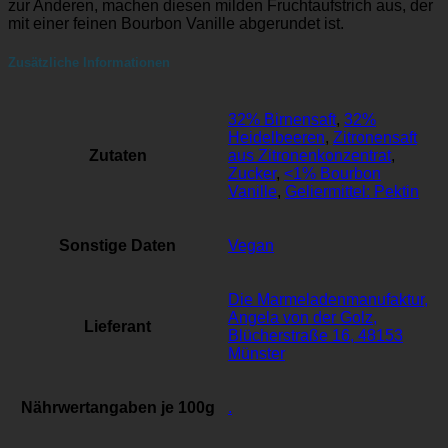
zur Anderen, machen diesen milden Fruchtaufstrich aus, der
mit einer feinen Bourbon Vanille abgerundet ist.
Zusätzliche Informationen
32% Birnensaft
,
32%
Heidelbeeren
,
Zitronensaft
Zutaten
aus Zitronenkonzentrat
,
Zucker
,
<1% Bourbon
Vanille
,
Geliermittel: Pektin
Sonstige Daten
Vegan
Die Marmeladenmanufaktur,
Angela von der Golz,
Lieferant
Blücherstraße 16, 48153
Münster
Nährwertangaben je 100g
.