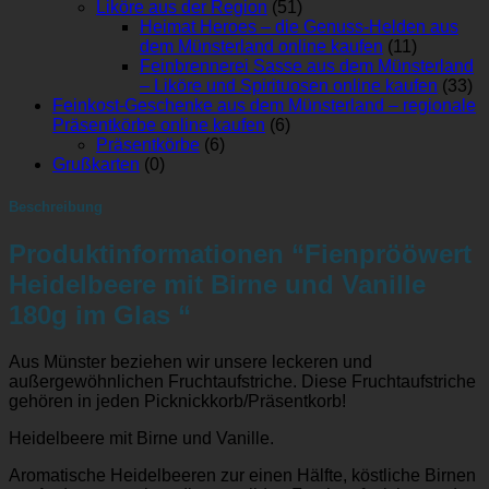
Liköre aus der Region
(51)
Heimat Heroes – die Genuss-Helden aus
dem Münsterland online kaufen
(11)
Feinbrennerei Sasse aus dem Münsterland
– Liköre und Spirituosen online kaufen
(33)
Feinkost-Geschenke aus dem Münsterland – regionale
Präsentkörbe online kaufen
(6)
Präsentkörbe
(6)
Grußkarten
(0)
Beschreibung
Produktinformationen “Fienprööwert
Heidelbeere mit Birne und Vanille
180g im Glas “
Aus Münster beziehen wir unsere leckeren und
außergewöhnlichen Fruchtaufstriche. Diese Fruchtaufstriche
gehören in jeden Picknickkorb/Präsentkorb!
Heidelbeere mit Birne und Vanille.
Aromatische Heidelbeeren zur einen Hälfte, köstliche Birnen