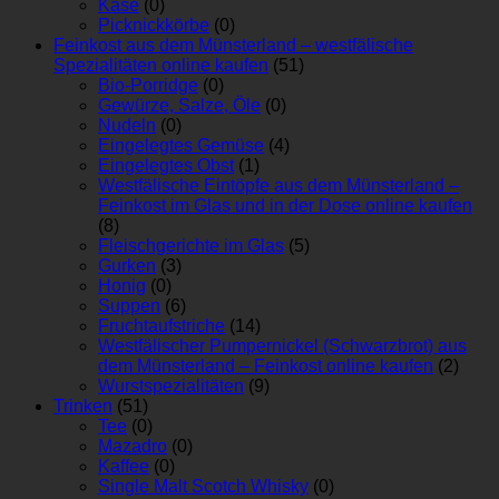
Käse
(0)
Picknickkörbe
(0)
Feinkost aus dem Münsterland – westfälische
Spezialitäten online kaufen
(51)
Bio-Porridge
(0)
Gewürze, Salze, Öle
(0)
Nudeln
(0)
Eingelegtes Gemüse
(4)
Eingelegtes Obst
(1)
Westfälische Eintöpfe aus dem Münsterland –
Feinkost im Glas und in der Dose online kaufen
(8)
Fleischgerichte im Glas
(5)
Gurken
(3)
Honig
(0)
Suppen
(6)
Fruchtaufstriche
(14)
Westfälischer Pumpernickel (Schwarzbrot) aus
dem Münsterland – Feinkost online kaufen
(2)
Wurstspezialitäten
(9)
Trinken
(51)
Tee
(0)
Mazadro
(0)
Kaffee
(0)
Single Malt Scotch Whisky
(0)