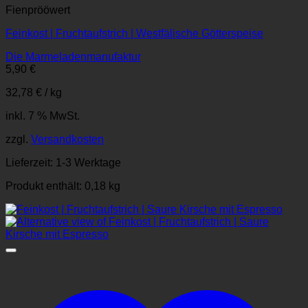
Fienprööwert
Feinkost | Fruchtaufstrich | Westfälische Götterspeise
Die Marmeladenmanufaktur
5,90
€
32,78
€
/
kg
inkl. 7 % MwSt.
zzgl.
Versandkosten
Lieferzeit:
1-3 Werktage
Produkt enthält: 0,18
kg