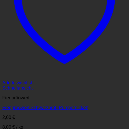
Add to wishlist
Schnellansicht
Fienprööwert
Fienprööwert Schwarzbrot (Pumpernickel)
2,00
€
8,00
€
/
kg