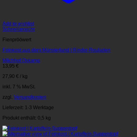
Add to wishlist
Schnellansicht
Fienprööwert
Feinkost aus dem Münsterland | Rinder-Rouladen
Milchhof Oskamp
13,95
€
27,90
€
/
kg
inkl. 7 % MwSt.
zzgl.
Versandkosten
Lieferzeit:
1-3 Werktage
Produkt enthält: 0,5
kg