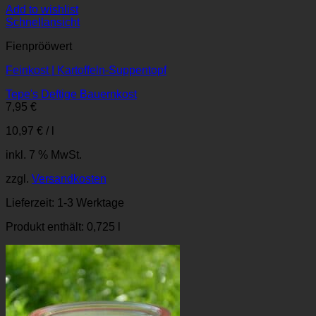
Add to wishlist
Schnellansicht
Fienprööwert
Feinkost | Kartoffeln-Suppentopf
Tepe's Deftige Bauernkost
7,95
€
10,97
€
/
l
inkl. 7 % MwSt.
zzgl.
Versandkosten
Lieferzeit:
1-3 Werktage
Produkt enthält: 0,725
l