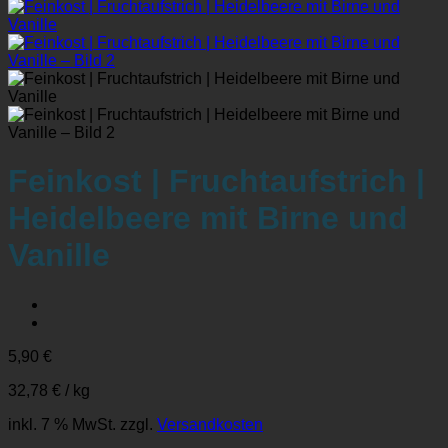
Feinkost | Fruchtaufstrich |
Heidelbeere mit Birne und
Vanille
5,90
€
32,78
€
/
kg
inkl. 7 % MwSt.
zzgl.
Versandkosten