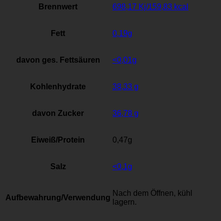
Brennwert
698,17 Kj/159,83 kcal
Fett
0,19g
davon ges. Fettsäuren
<0,01g
Kohlenhydrate
38,33 g
davon Zucker
36,78 g
Eiweiß/Protein
0,47g
Salz
<0,1g
Nach dem Öffnen, kühl
Aufbewahrung/Verwendung
lagern.