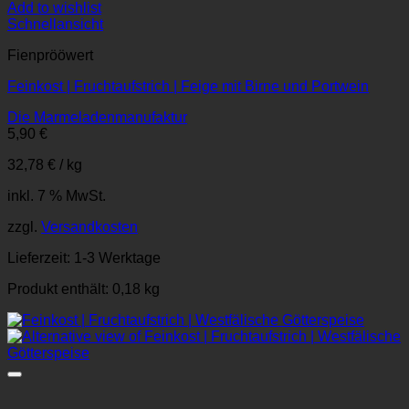
Add to wishlist
Schnellansicht
Fienprööwert
Feinkost | Fruchtaufstrich | Feige mit Birne und Portwein
Die Marmeladenmanufaktur
5,90
€
32,78
€
/
kg
inkl. 7 % MwSt.
zzgl.
Versandkosten
Lieferzeit:
1-3 Werktage
Produkt enthält: 0,18
kg